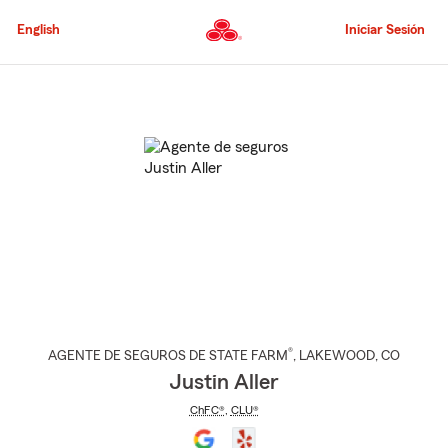
Pasar
al
English
Iniciar Sesión
contenido
principal
Comienzo
del
contenido
principal
®
AGENTE DE SEGUROS DE STATE FARM
,
LAKEWOOD
, CO
Justin Aller
ChFC®
,
CLU®