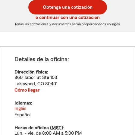
postal
postal
Obtenga una cotización
de
de
5
5
o continuar con una cotización
dígitos
dígitos
Todas las cotizaciones y documentos serán proporcionados en inglés.
Detalles de la oficina:
Dirección física:
860 Tabor St Ste 103
Lakewood
,
CO
80401
Cómo llegar
Idiomas:
Inglés
Español
Horas de oficina (
MST
):
Lun. - vie. de 8:00 AM a 5:00 PM