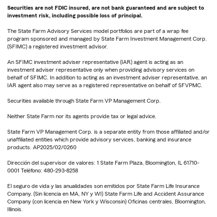
Securities are not FDIC insured, are not bank guaranteed and are subject to
investment risk, including possible loss of principal.
The State Farm Advisory Services model portfolios are part of a wrap fee
program sponsored and managed by State Farm Investment Management Corp.
(SFIMC) a registered investment advisor.
An SFIMC investment adviser representative (IAR) agent is acting as an
investment adviser representative only when providing advisory services on
behalf of SFIMC. In addition to acting as an investment adviser representative, an
IAR agent also may serve as a registered representative on behalf of SFVPMC.
Securities available through State Farm VP Management Corp.
Neither State Farm nor its agents provide tax or legal advice.
State Farm VP Management Corp. is a separate entity from those affiliated and/or
unaffiliated entities which provide advisory services, banking and insurance
products. AP2025/02/0260
Dirección del supervisor de valores: 1 State Farm Plaza, Bloomington, IL 61710-
0001 Teléfono: 480-293-8258
El seguro de vida y las anualidades son emitidos por State Farm Life Insurance
Company. (Sin licencia en MA, NY y WI) State Farm Life and Accident Assurance
Company (con licencia en New York y Wisconsin) Oficinas centrales, Bloomington,
Illinois.