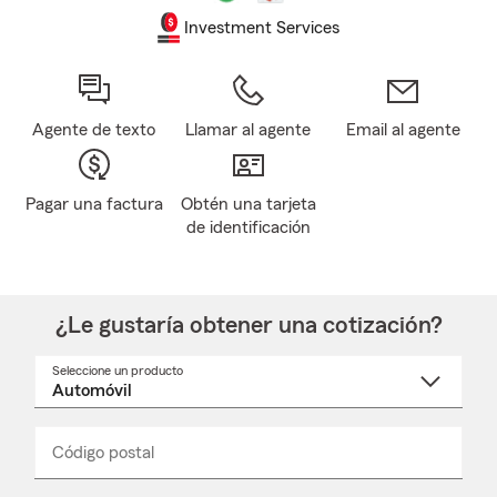
Investment Services
Agente de texto
Llamar al agente
Email al agente
Pagar una factura
Obtén una tarjeta
de identificación
¿Le gustaría obtener una cotización?
Seleccione un producto
Seleccione
un
nombre
de
producto
del
Código postal
Ingresa
Ingresa
_____
menú
un
un
desplegable
código
código