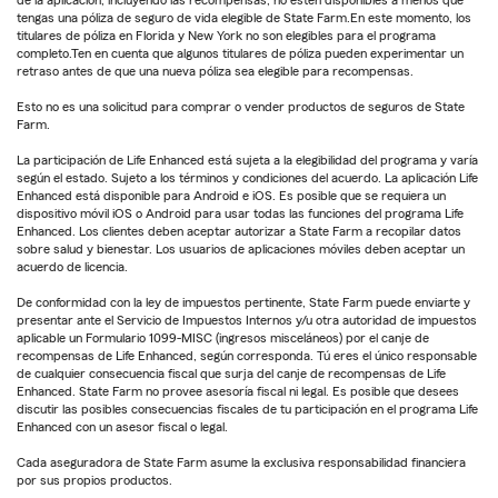
tengas una póliza de seguro de vida elegible de State Farm.En este momento, los
titulares de póliza en Florida y New York no son elegibles para el programa
completo.Ten en cuenta que algunos titulares de póliza pueden experimentar un
retraso antes de que una nueva póliza sea elegible para recompensas.
Esto no es una solicitud para comprar o vender productos de seguros de State
Farm.
La participación de Life Enhanced está sujeta a la elegibilidad del programa y varía
según el estado. Sujeto a los términos y condiciones del acuerdo. La aplicación Life
Enhanced está disponible para Android e iOS. Es posible que se requiera un
dispositivo móvil iOS o Android para usar todas las funciones del programa Life
Enhanced. Los clientes deben aceptar autorizar a State Farm a recopilar datos
sobre salud y bienestar. Los usuarios de aplicaciones móviles deben aceptar un
acuerdo de licencia.
De conformidad con la ley de impuestos pertinente, State Farm puede enviarte y
presentar ante el Servicio de Impuestos Internos y/u otra autoridad de impuestos
aplicable un Formulario 1099-MISC (ingresos misceláneos) por el canje de
recompensas de Life Enhanced, según corresponda. Tú eres el único responsable
de cualquier consecuencia fiscal que surja del canje de recompensas de Life
Enhanced. State Farm no provee asesoría fiscal ni legal. Es posible que desees
discutir las posibles consecuencias fiscales de tu participación en el programa Life
Enhanced con un asesor fiscal o legal.
Cada aseguradora de State Farm asume la exclusiva responsabilidad financiera
por sus propios productos.